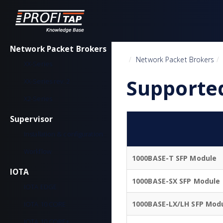
Network Packet Brokers
Home
Network Packet Brokers
XX-Series
Supported
XX-Series rev. 2
X2-Series
Supervisor
Installation & configuration
Workflow
1000BASE-T SFP Module
IOTA
1000BASE-SX SFP Module
IOTA EDGE
1000BASE-LX/LH SFP Mod
IOTA 10 CORE
IOTA 10 CORE+