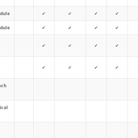
dule
✔
✔
✔
✔
dule
✔
✔
✔
✔
✔
✔
✔
✔
✔
✔
✔
✔
ach
ical