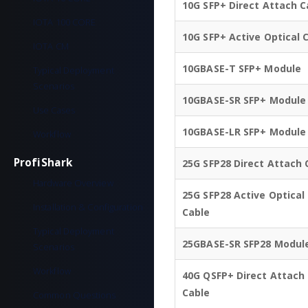
10G SFP+ Direct Attach C
IOTA 100 CORE
10G SFP+ Active Optical 
IOTA CM
10GBASE-T SFP+ Module
Typical Deployment
Scenarios
10GBASE-SR SFP+ Module
Use Cases
10GBASE-LR SFP+ Module
Workflow
ProfiShark
25G SFP28 Direct Attach 
Hardware Overview
25G SFP28 Active Optical
Installation & Configuration
Cable
Typical Deployment
25GBASE-SR SFP28 Modul
Scenarios
Workflow
40G QSFP+ Direct Attach
Cable
Common Questions