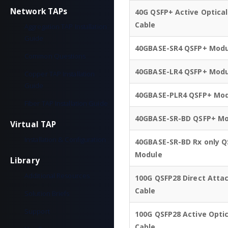
Network TAPs
40G QSFP+ Active Optical
Cable
Aggregation TAP Installation
Guide
40GBASE-SR4 QSFP+ Modu
Common Questions
40GBASE-LR4 QSFP+ Modu
Copper TAP Installation
Guide
40GBASE-PLR4 QSFP+ Mo
Fiber TAP Installation Guide
40GBASE-SR-BD QSFP+ M
Virtual TAP
Installation & Configuration
40GBASE-SR-BD Rx only Q
Module
Library
Additional Resources
100G QSFP28 Direct Atta
Cable
Solution Briefs
Support
100G QSFP28 Active Optic
Cable