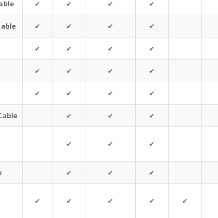
able
✔
✔
✔
✔
Cable
✔
✔
✔
✔
✔
✔
✔
✔
✔
✔
✔
✔
✔
✔
✔
✔
Cable
✔
✔
✔
✔
✔
✔
e
✔
✔
✔
✔
✔
✔
✔
✔