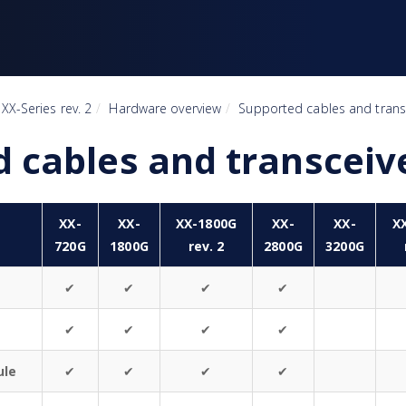
XX-Series rev. 2
Hardware overview
Supported cables and trans
 cables and transceiv
XX-
XX-
XX-1800G
XX-
XX-
X
720G
1800G
rev. 2
2800G
3200G
✔
✔
✔
✔
✔
✔
✔
✔
ule
✔
✔
✔
✔